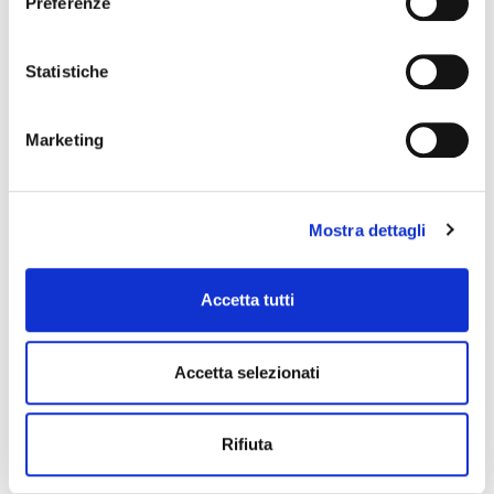
Preferenze
Statistiche
Scrivici
Marketing
info@formula48.it
Mostra dettagli
Orari
Accetta tutti
Lun Ven: 09.00 to 18.30
Accetta selezionati
Ci trovi su
Rifiuta
Instagram
e
Facebook