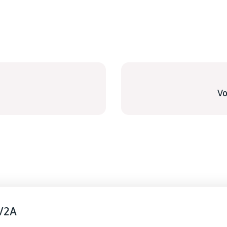
Vo
V2A